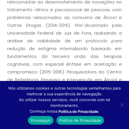
relacionadas ao desenvolvimento de inovações no
tratamento clínico e psicossocial de pessoas com
problemas relacionados ao consumo de Álcool e
Outras Drogas (2014-2015). Pós-doutorado pela
Universidade Federal de Juiz de Fora, realizando a
análise de viabilidade de um protocolo para
redução de estigma internalizado baseado em
fundamentos da terceira onda das terapias
cognitivas, com especial ênfase em aceitação e
compromisso (2015-2016). Pesquisadora do Centro
de Referência, Pesquisa e Intervenção em Álcool e
Outras Drogas (CREPEIA-UFJF), com atuação em
Nós utilizamos cookies e outras tecnologias semelhantes para
melhorar a sua experiência de navegação.
projetos financiados por agências de fomento
Ao utilizar nossos serviços, você concorda com tal
nacionais e internacionais, incluíndo PROCAD (UFJF-
monitoramento.
UNIFESP) e Projeto de Pesquisas para o SUS (PPSUS-
Conheça nossa
.
Política de Privacidade
FAPEMIG). Professora adjunta e membro
Prosseguir
Política de Privacidade
permanente do programa de Mestrado em