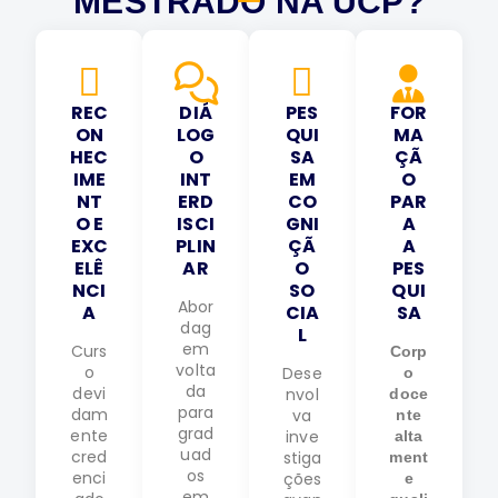
MESTRADO NA UCP?
REC
DIÁ
PES
FOR
ON
LOG
QUI
MA
HEC
O
SA
ÇÃ
IME
INT
EM
O
NT
ERD
CO
PAR
O E
ISCI
GNI
A
EXC
PLIN
ÇÃ
A
ELÊ
AR
O
PES
NCI
SO
QUI
Abor
A
CIA
SA
dag
L
em
Curs
Corp
volta
o
Dese
o
da
devi
nvol
doce
para
dam
va
nte
grad
ente
inve
alta
uad
cred
stiga
ment
os
enci
ções
e
em