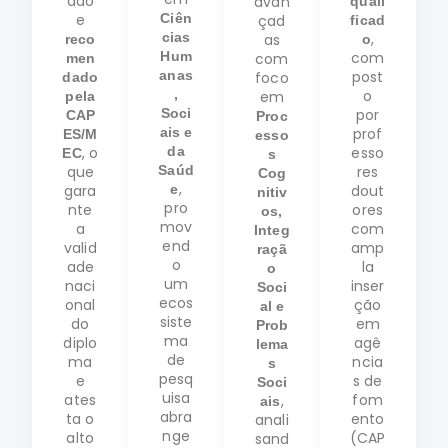
ado
avan
quali
e
Ciên
çad
ficad
cias
,
as
reco
o
Hum
com
com
men
anas
post
foco
dado
,
o
em
pela
Soci
por
CAP
Proc
ais e
prof
ES/M
esso
, o
da
esso
EC
s
que
Saúd
res
Cog
,
gara
e
dout
nitiv
pro
nte
ores
os,
mov
a
com
Integ
end
valid
amp
raçã
o
ade
la
o
um
naci
inser
Soci
ecos
onal
ção
al e
siste
do
em
Prob
ma
diplo
agê
lema
de
ma
ncia
s
pesq
e
s de
Soci
uisa
ates
fom
,
ais
abra
ta o
ento
anali
nge
alto
(CAP
sand