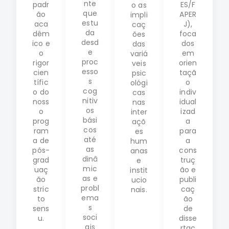
nte
padr
ES/F
o as
que
ão
APER
impli
estu
aca
J),
caç
da
dêm
foca
ões
desd
ico e
dos
das
e
o
em
variá
proc
rigor
orien
veis
esso
cien
taçã
psic
s
tífic
o
ológi
cog
o do
indiv
cas
nitiv
noss
idual
nas
os
o
izad
inter
bási
prog
a
açõ
cos
ram
para
es
até
a de
a
hum
as
pós-
cons
anas
dinâ
grad
truç
e
mic
uaç
ão e
instit
as e
ão
publi
ucio
probl
stric
caç
nais.
ema
to
ão
s
sens
de
soci
u.
disse
ais
rtaç