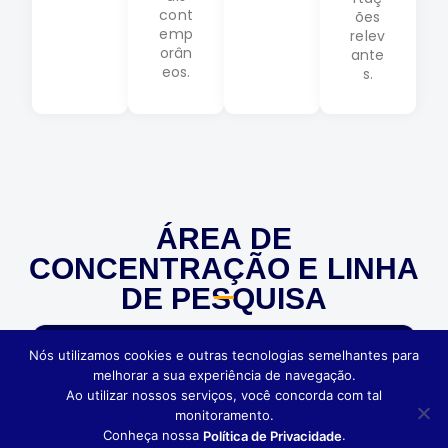
cont
ões
emp
relev
orân
ante
eos.
s.
ÁREA DE
CONCENTRAÇÃO E LINHA
DE PESQUISA
Nós utilizamos cookies e outras tecnologias semelhantes para
Área de
melhorar a sua experiência de navegação.
Concentraçã
Ao utilizar nossos serviços, você concorda com tal
o: Cognição
Social
monitoramento.
Linha de
Conheça nossa
.
Política de Privacidade