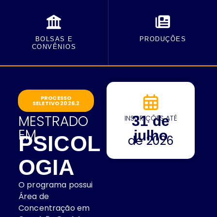
BOLSAS E
PRODUÇÕES
CONVÊNIOS
PROCESSO
SELETIVO 2026.2
MESTRADO
31 de
INSCRIÇÕES ATÉ
EM
julho
PSICOL
de 2026
OGIA
O programa possui
Área de
Concentração em